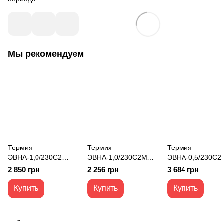
Мы рекомендуем
Термия
Термия
Термия
ЭВНА-1,0/230С2
ЭВНА-1,0/230С2М
ЭВНА-0,5/230С
(мбш) конвектор
(ми) конвектор
(мбд) конвектор
2 850 грн
2 256 грн
3 684 грн
электрический ЕВРО
электрический
электрический 
Классик 1 кВт
ОПТИМА+ Эконом 1
SMART WiFi 0,5 
Купить
Купить
Купить
кВт белый