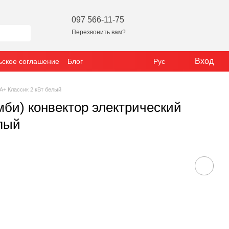
097 566-11-75
Перезвонить вам?
Вход
ьское соглашение
Блог
Рус
+ Классик 2 кВт белый
би) конвектор электрический
лый