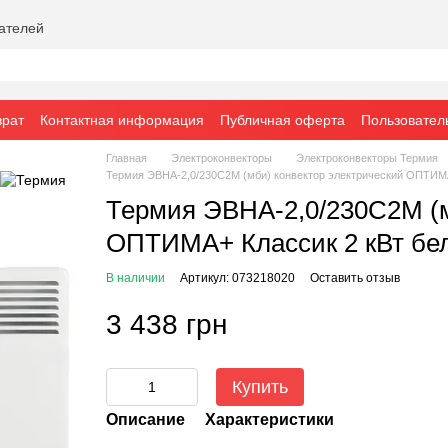
вателей
врат
Контактная информация
Публичная оферта
Пользовател
Главная
Электроконвекторы
Электроконвекторы Термия
Термия ЭВНА-2,0/230С2М (мби) конвектор электрический ОПТИМА
Термия ЭВНА-2,0/230С2М (м
ОПТИМА+ Классик 2 кВт бе
В наличии
Артикул: 073218020
Оставить отзыв
3 438 грн
Купить
Описание
Характеристики