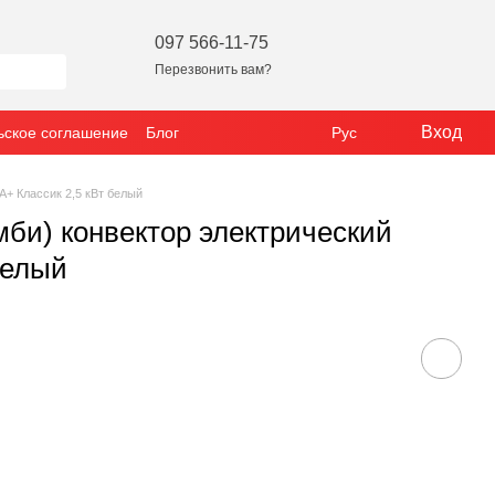
097 566-11-75
Перезвонить вам?
Вход
ьское соглашение
Блог
Рус
+ Классик 2,5 кВт белый
би) конвектор электрический
белый