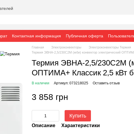
вателей
врат
Контактная информация
Публичная оферта
Пользовател
Главная
Электроконвекторы
Электроконвекторы Термия
Термия ЭВНА-2,5/230С2М (мби) конвектор электрический ОПТИМА
Термия ЭВНА-2,5/230С2М (м
ОПТИМА+ Классик 2,5 кВт 
В наличии
Артикул: 073218025
Оставить отзыв
3 858 грн
Купить
Описание
Характеристики