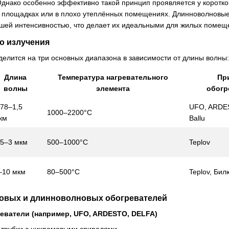
Однако особенно эффективно такой принцип проявляется у коротк
 площадках или в плохо утеплённых помещениях. Длинноволновые 
ьшей интенсивностью, что делает их идеальными для жилых помещ
о излучения
елится на три основных диапазона в зависимости от длины волны:
Длина
Температура нагревательного
Пр
волны
элемента
обогр
,78–1,5
UFO, ARDE
1000–2200°C
км
Ballu
,5–3 мкм
500–1000°C
Teplov
–10 мкм
80–500°C
Teplov, Бил
овых и длинноволновых обогревателей
еватели (например, UFO, ARDESTO, DELFA)
 трубки с нихромовыми спиралями.