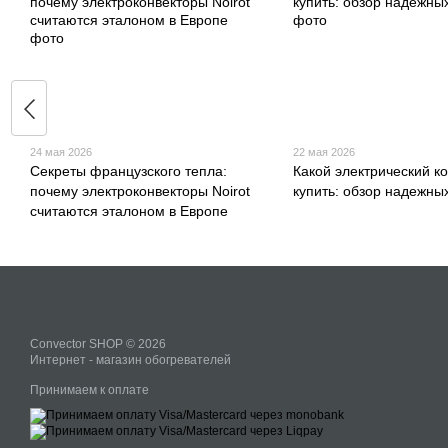
24 мая 2026
22 мая 2026
Секреты французского тепла:
Какой электрический к
почему электроконвекторы Noirot
купить: обзор надежны
считаются эталоном в Европе
Convector SHOP © 2026
Интернет - магазин обогревателей
Принимаем к оплате