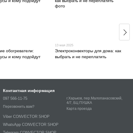
13 мая 2025
ие обогреватели:
Электроконвекторы для дома: как
усы и кому подойдут
выбрать и не переплатить
Контактная информация
097 566-11-75
г.Харьков, пер.Малопанасовский,
4/7, БЦ ПУШКА
Перезвонить вам?
Карта проезда
Viber CONVECTOR SHOP
WhatsApp CONVECTOR SHOP
Telegram CONVECTOR SHOP