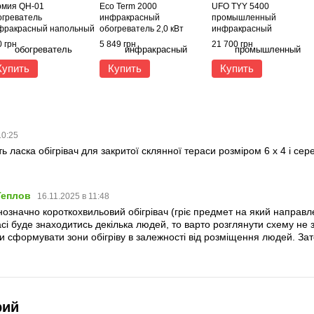
рмия QH-01
Eco Term 2000
UFO TYY 5400
огреватель
инфракрасный
промышленный
фракрасный напольный
обогреватель 2,0 кВт
инфракрасный
 кВт
обогреватель 5,4 кВт
 грн
5 849 грн
21 700 грн
Купить
Купить
Купить
10:25
 ласка обігрівач для закритої склянної тераси розміром 6 x 4 і сер
Теплов
16.11.2025 в 11:48
нозначно короткохвильовий обігрівач (гріє предмет на який направле
і буде знаходитись декілька людей, то варто розглянути схему не з 
ими сформувати зони обігріву в залежності від розміщення людей. З
рий