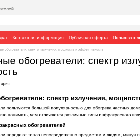
вателей
врат
Контактная информация
Публичная оферта
Пользовател
е обогреватели: спектр излучения, мощность и эффективность
ые обогреватели: спектр изл
ость
тария
богреватели: спектр излучения, мощност
и пользуются большой популярностью для обогрева частных домов
ажно понимать, чем отличаются различные типы инфракрасного изл
ракрасных обогревателей
и передают тепло непосредственно предметам и людям, минуя про