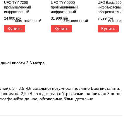
UFO TYY 7200
UFO TYY 9000
UFO Basic 2900
промышленный
промышленный
инфракрасный
инфракрасный
инфракрасный
обогреватель 2,9 кВ
обогреватель 7,2 кВт
обогреватель 9,0 кВт
24 900 грн
31 900 грн
7 099 грн
Купить
Купить
Купить
едньої висоти 2,6 метра
ний). 3 - 3,5 кВт загальної потужності повинно Вам вистачити.
одним на 2,9 кВт, а з декілька обігрівачами, наприклад 3 шт по
ателефонуйте до нас, обговоримо більш детально.