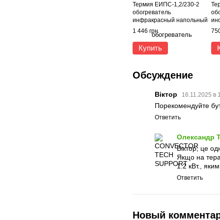
Термия ЕИПС-1,2/230-2
Те
обогреватель
об
инфракрасный напольный
ин
1,2 кВт
1,2
1 446 грн
750
Купить
Обсуждение
Віктор
16.11.2025 в 
Порекомендуйте буть
Ответить
Олександр 
Віктор, це од
Якщо на терас
1.2 кВт., як
Ответить
Новый коммента