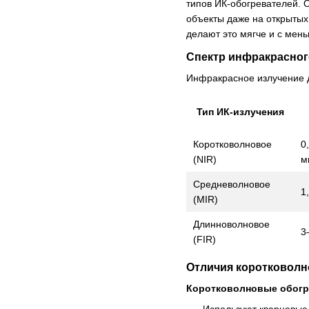
типов ИК-обогревателей. 
объекты даже на открытых
делают это мягче и с мен
Спектр инфракрасног
Инфракрасное излучение д
Тип ИК-излучения
Коротковолновое
0
(NIR)
м
Средневолновое
1
(MIR)
Длинноволновое
3
(FIR)
Отличия коротковолн
Коротковолновые обогр
Используют кварцевые