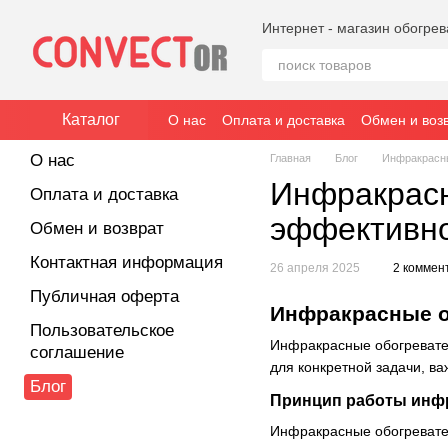
Перейти к основному контенту
Интернет - магазин обогре
Каталог
О нас
Оплата и доставка
Обмен и воз
О нас
Главная
Блог
Инфракрасны
Инфракрасн
Оплата и доставка
эффективн
Обмен и возврат
Контактная информация
26 апреля 2025
2 коммен
Публичная оферта
Инфракрасные о
Пользовательское
Инфракрасные обогревател
соглашение
для конкретной задачи, в
Блог
Принцип работы инф
Инфракрасные обогревател