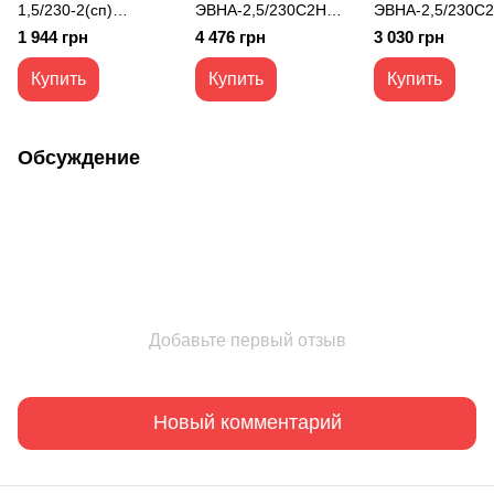
1,5/230-2(сп)
ЭВНА-2,5/230С2H
ЭВНА-2,5/230С
конвектор
(мби)
(си) конвектор
1 944 грн
4 476 грн
3 030 грн
электрический
электроконвектор
электрический
УНИВЕРСАЛЬНЫЙ
ОПТИМА+ ED 2,5 кВт
ОПТИМА+ Экон
Купить
Купить
Купить
Комфорт 1,5 кВт
2,5 кВт антрацит
Обсуждение
Добавьте первый отзыв
Новый комментарий