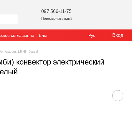
097 566-11-75
Перезвонить вам?
Вход
ьское соглашение
Блог
Рус
+ Классик 1,5 кВт белый
би) конвектор электрический
белый