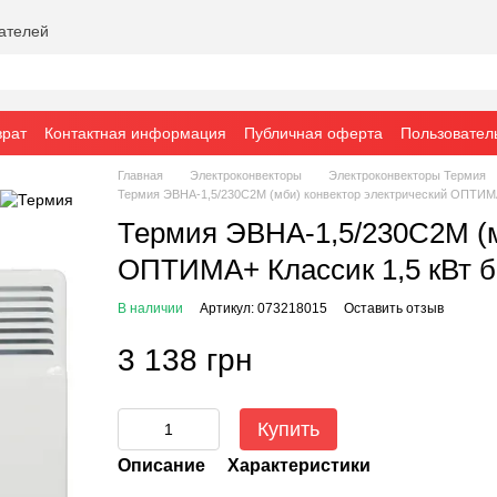
вателей
врат
Контактная информация
Публичная оферта
Пользовател
Главная
Электроконвекторы
Электроконвекторы Термия
Термия ЭВНА-1,5/230С2М (мби) конвектор электрический ОПТИМА
Термия ЭВНА-1,5/230С2М (м
ОПТИМА+ Классик 1,5 кВт 
В наличии
Артикул: 073218015
Оставить отзыв
3 138 грн
Купить
Описание
Характеристики