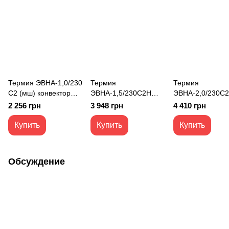
Термия ЭВНА-1,0/230
Термия
Термия
С2 (мш) конвектор
ЭВНА-1,5/230С2H
ЭВНА-2,0/230С
электрический ЕВРО
(мби) конвектор
(мби) конвектор
2 256 грн
3 948 грн
4 410 грн
Эконом 1 кВт
электрический
электрический
ОПТИМА+ ED 1,5 кВт
ОПТИМА+ SMA
Купить
Купить
Купить
WiFi 2 кВт
Обсуждение