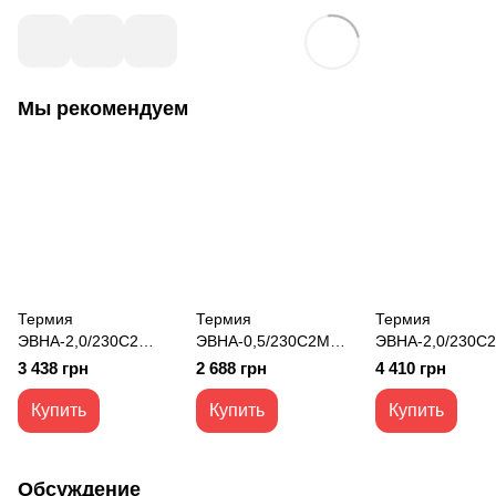
Мы рекомендуем
Термия
Термия
Термия
ЭВНА-2,0/230С2
ЭВНА-0,5/230С2М
ЭВНА-2,0/230С
(мбш) конвектор
(мби) конвектор
(мбд) конвектор
3 438 грн
2 688 грн
4 410 грн
электрический ЕВРО
электрический
электрический 
Классик 2 кВт
ОПТИМА+ Классик
SMART WiFi 2 к
Купить
Купить
Купить
0,5 кВт белый
Обсуждение