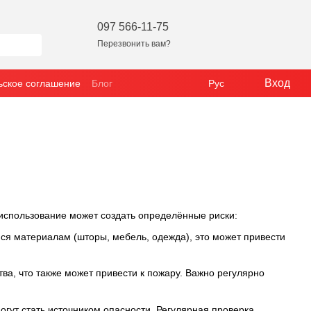
097 566-11-75
Перезвонить вам?
Вход
ьское соглашение
Блог
Рус
использование может создать определённые риски:
ся материалам (шторы, мебель, одежда), это может привести
тва, что также может привести к пожару. Важно регулярно
гут стать источником опасности. Регулярная проверка