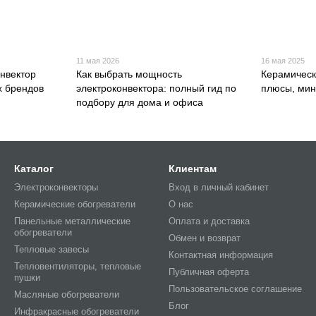
11 мая 2026
16 мая 2025
онвектор
Как выбрать мощность
Керамическ
х брендов
электроконвектора: полный гид по
плюсы, мин
подбору для дома и офиса
Каталог
Клиентам
Электроконвекторы
Вход в личный кабинет
Керамические обогреватели
О нас
Панельные металлические
Оплата и доставка
обогреватели
Обмен и возврат
Тепловые завесы
Контактная информация
Тепловентиляторы, тепловые
Публичная оферта
пушки
Пользовательское соглашение
Масляные обогреватели
Блог
Инфракрасные обогреватели