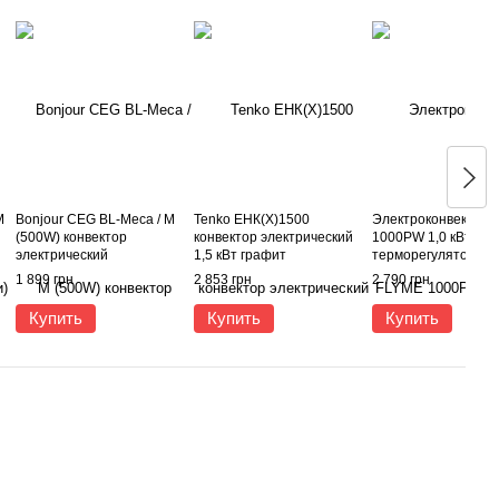
М
Bonjour CEG BL-Meca / M
Tenko ЕНК(Х)1500
Электроконвектор 
(500W) конвектор
конвектор электрический
1000РW 1,0 кВт с
электрический
1,5 кВт графит
терморегулятором
1 899 грн
2 853 грн
2 790 грн
Купить
Купить
Купить