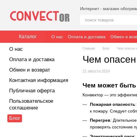
Перейти к основному контенту
Интернет - магазин обогре
Каталог
О нас
Оплата и доставка
Обмен и воз
О нас
Главная
Блог
Чем опасен 
Чем опасен
Оплата и доставка
Обмен и возврат
21 августа 2024
Контактная информация
Чем может быть
Публичная оферта
Конвектор — это эффектив
Пользовательское
Пожарная опасность
соглашение
к пожару. Следует соб
Блог
Перегрев
: Длительное
проверять состояние п
Электрический риск
: