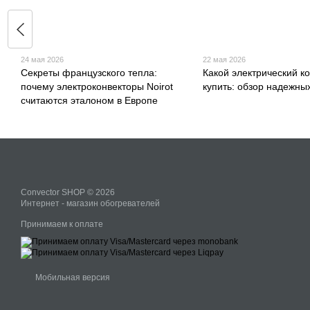
24 мая 2026
22 мая 2026
Секреты французского тепла:
Какой электрический к
почему электроконвекторы Noirot
купить: обзор надежны
считаются эталоном в Европе
Convector SHOP © 2026
Интернет - магазин обогревателей
Принимаем к оплате
Мобильная версия