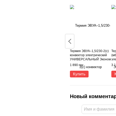
Термия ЭВУА–1,5/230-2(с)
Те
конвектор электрический
(мб
УНИВЕРСАЛЬНЫЙ Эконом
эл
1,5 кВт
Кл
1 890 грн
3 1
Купить
Новый коммента