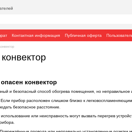
вателей
врат
Контактная информация
Публичная оферта
Пользовател
конвектор
 конвектор
 опасен конвектор
ный и безопасный способ обогрева помещения, но неправильное 
: Если прибор расположен слишком близко к легковоспламеняющим
людать безопасное расстояние.
 использование или неисправность могут вызвать перегрев устройс
рибора.
 Повреждённые провода или неправильно установленные розетки мо