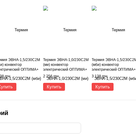
рмия ЭВНА-1,5/230С2М
Термия ЭВНА-1,0/230С2М
Термия ЭВНА-1,5/230С2
и) конвектор
(ми) конвектор
(мби) конвектор
ектрический ОПТИМА+
электрический ОПТИМА+
электрический ОПТИМА+
ассик 1,5 кВт белый
Эконом 1 кВт антрацит
Классик 1,5 кВт антрацит
38 грн
2 256 грн
3 138 грн
Купить
Купить
Купить
рий