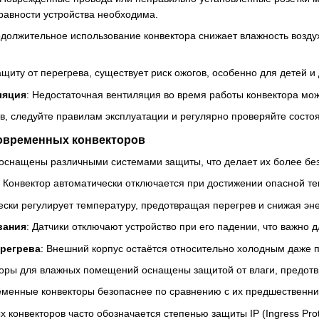
равности устройства необходима.
одолжительное использование конвектора снижает влажность воздуха
ащиту от перегрева, существует риск ожогов, особенно для детей 
ляция
: Недостаточная вентиляция во время работы конвектора мож
ов, следуйте правилам эксплуатации и регулярно проверяйте состо
овременных конвекторов
оснащены различными системами защиты, что делает их более бе
: Конвектор автоматически отключается при достижении опасной 
ески регулирует температуру, предотвращая перегрев и снижая эн
вания
: Датчики отключают устройство при его падении, что важно
ерегрева
: Внешний корпус остаётся относительно холодным даже 
торы для влажных помещений оснащены защитой от влаги, предотв
еменные конвекторы безопаснее по сравнению с их предшественни
конвекторов часто обозначается степенью защиты IP (Ingress Prot