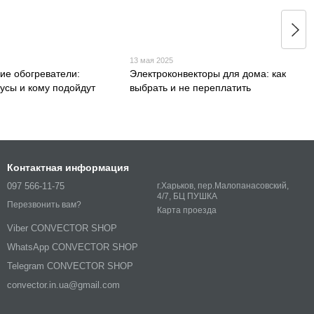
13 мая 2025
ие обогреватели:
Электроконвекторы для дома: как
усы и кому подойдут
выбрать и не переплатить
Контактная информация
097 566-11-75
г.Харьков, пер.Малопанасовский,
4/7, БЦ ПУШКА
Перезвонить вам?
Карта проезда
Viber CONVECTOR SHOP
WhatsApp CONVECTOR SHOP
Telegram CONVECTOR SHOP
convector.in.ua@gmail.com