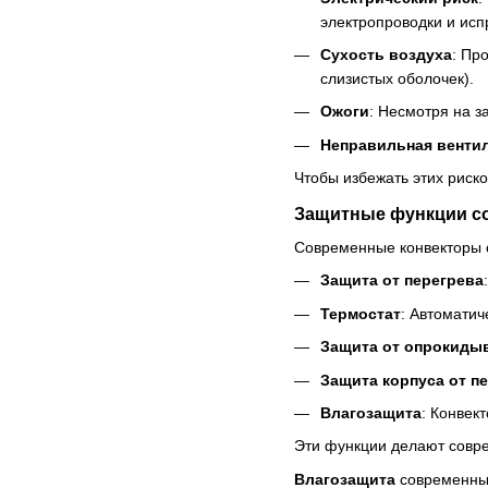
электропроводки и исп
Сухость воздуха
: Пр
слизистых оболочек).
Ожоги
: Несмотря на з
Неправильная венти
Чтобы избежать этих риск
Защитные функции с
Современные конвекторы 
Защита от перегрева
Термостат
: Автоматич
Защита от опрокиды
Защита корпуса от п
Влагозащита
: Конвек
Эти функции делают совр
Влагозащита
современных 