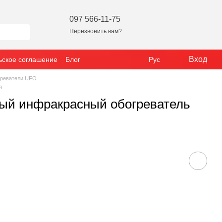
097 566-11-75
Перезвонить вам?
Вход
ьское соглашение
Блог
Рус
греватели UFO
т
й инфракрасный обогреватель