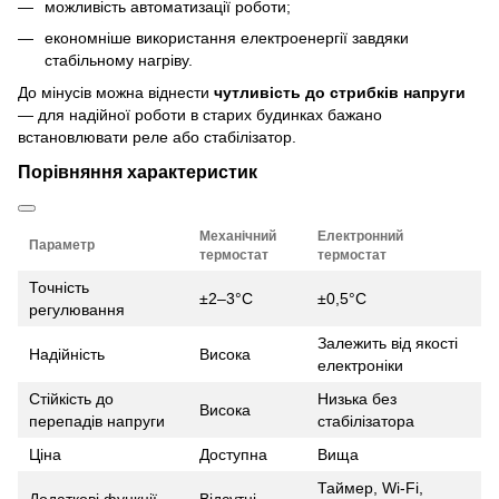
можливість автоматизації роботи;
економніше використання електроенергії завдяки
стабільному нагріву.
До мінусів можна віднести
чутливість до стрибків напруги
— для надійної роботи в старих будинках бажано
встановлювати реле або стабілізатор.
Порівняння характеристик
Механічний
Електронний
Параметр
термостат
термостат
Точність
±2–3°C
±0,5°C
регулювання
Залежить від якості
Надійність
Висока
електроніки
Стійкість до
Низька без
Висока
перепадів напруги
стабілізатора
Ціна
Доступна
Вища
Таймер, Wi-Fi,
Додаткові функції
Відсутні