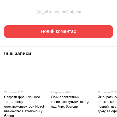
Додайте перший відгук
Новий коментар
Інші записи
24 травня 2026
22 травня 2026
11 травня 202
Секрети французького
Який електричний
Як обрати п
тепла: чому
конвектор купити: огляд
електроконв
електроконвектори Noirot
надійних брендів
повний гід 
вважаються еталоном у
дому та офі
Європі