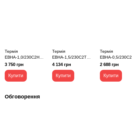
Термія
Термія
Термія
ЕВНА-1,0/230С2H
ЕВНА-1,5/230С2T
ЕВНА-0,5/230С
(мби) конвектор
(мби) конвектор
(мбе) конвектор
3 750 грн
4 134 грн
2 688 грн
електричний
електричний
електричний Є
ОПТІМА+ ED 1 кВт
ОПТІМА+ SMART
Класік 0,5 кВт
Купити
Купити
Купити
WiFi 1,5 кВт
Обговорення