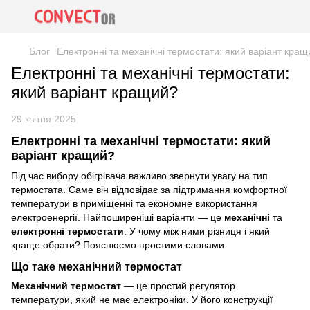
Блог
Електронні та механічні термостати: який варіант кра
Електронні та механічні термостати:
який варіант кращий?
29 квітня 2025
Електронні та механічні термостати: який
варіант кращий?
Під час вибору обігрівача важливо звернути увагу на тип
термостата. Саме він відповідає за підтримання комфортної
температури в приміщенні та економне використання
електроенергії. Найпоширеніші варіанти — це
механічні
та
електронні термостати
. У чому між ними різниця і який
краще обрати? Пояснюємо простими словами.
Що таке механічний термостат
Механічний термостат
— це простий регулятор
температури, який не має електроніки. У його конструкції