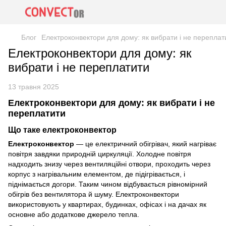
Блог
Електроконвектори для дому: як вибрати і не переплат
Електроконвектори для дому: як
вибрати і не переплатити
13 травня 2025
Електроконвектори для дому: як вибрати і не
переплатити
Що таке електроконвектор
Електроконвектор
— це електричний обігрівач, який нагріває
повітря завдяки природній циркуляції. Холодне повітря
надходить знизу через вентиляційні отвори, проходить через
корпус з нагрівальним елементом, де підігрівається, і
піднімається догори. Таким чином відбувається рівномірний
обігрів без вентилятора й шуму. Електроконвектори
використовують у квартирах, будинках, офісах і на дачах як
основне або додаткове джерело тепла.