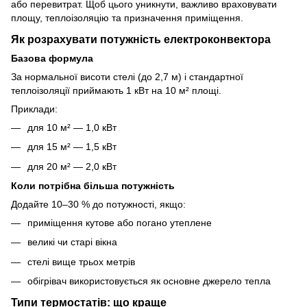
або перевитрат. Щоб цього уникнути, важливо враховувати
площу, теплоізоляцію та призначення приміщення.
Як розрахувати потужність електроконвектора
Базова формула
За нормальної висоти стелі (до 2,7 м) і стандартної
теплоізоляції приймають 1 кВт на 10 м² площі.
Приклади:
для 10 м² — 1,0 кВт
для 15 м² — 1,5 кВт
для 20 м² — 2,0 кВт
Коли потрібна більша потужність
Додайте 10–30 % до потужності, якщо:
приміщення кутове або погано утеплене
великі чи старі вікна
стелі вище трьох метрів
обігрівач використовується як основне джерело тепла
Типи термостатів: що краще