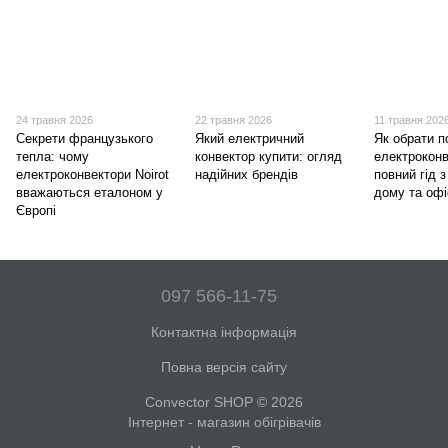
24 травня 2026
22 травня 2026
11 травня 202
Секрети французького
Який електричний
Як обрати п
тепла: чому
конвектор купити: огляд
електроконв
електроконвектори Noirot
надійних брендів
повний гід 
вважаються еталоном у
дому та офі
Європі
097 566-11-75
Контактна інформація
Повна версія сайту
Convector SHOP © 2026
Інтернет - магазин обігрівачів