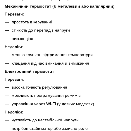
Механічний термостат (біметалевий або капілярний)
Переваги:
простота в керуванні
стійкість до перепадів напруги
низька ціна
Недоліки:
менша точність підтримання температури
клацання під час вмикання й вимикання
Електронний термостат
Переваги:
висока точність регулювання
можливість програмування режимів
управління через Wi-Fi (у деяких моделях)
Недоліки:
чутливість до нестабільної напруги
потрібен стабілізатор або захисне реле