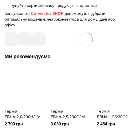
купуйте сертифіковану продукцію з гарантією
Консультанти
Convector SHOP
допоможуть підібрати
оптимальну модель електроконвектора для дому, дачі або
офісу.
Ми рекомендуємо
Термія
Термія
Термія
ЕВНА-2,0/230Н2 (сш)
ЕВНА-2,5/230С2М
ЕВНА-1,5/230С
конвектор
(си) конвектор
(се) конвектор
2 700 грн
3 030 грн
2 454 грн