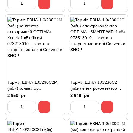
Термія ЕВНА-1,0/230С2М
Термія ЕВНА-1,0/230С2T
(мби) конвектор
(мби) електроконвектор
електричний ОПТІМА+
ОПТІМА+ SMART WiFi 1 кВт
2 850 грн
3 948 грн
Класік 1 кВт білий