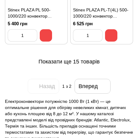
Stinex PLAZA PL 500-
Stinex PLAZA PL-T(4L) 500-
1000/220 конвектор
1000/220 конвектор
електричний
електричний з
5 400 грн
6 525 грн
програматором
Показати ще 15 товарів
Назад
Вперед
1
з 2
Електроконвектори потужністю 1000 Вт (1 кВт) — це
оптимальне рішення для обігріву невеликих кімнат, дитячих
або кухонь площею від 8 до 12 м². У нашому каталозі
представлені моделі від провідних брендів: Atlantic, Electrolux,
Термія та інших. Більшість приладів оснащені точними
термостатами та захистом від перегріву, що гарантує безпечне