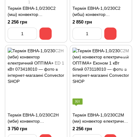
1
Термія ЕВНА-1,0/230С2
Термія ЕВНА-1,0/230С2
(мш) конвектор
(мбш) конвектор
електричний ЄВРО Економ
електричний ЄВРО Класік 1
2 256 грн
2 850 грн
1 кВт
кВт
Хіт
Термія ЕВНА-1,0/230С2H
Термія ЕВНА-1,0/230С2М
(мби) конвектор
(ми) конвектор електричний
електричний ОПТІМА+ ED 1
ОПТІМА+ Економ 1 кВт
3 750 грн
2 256 грн
кВт
білий