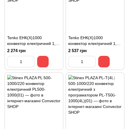
Tenko ЕНК(Х)1000
Tenko ЕНК(Х)1000
конвектор електричний 1,0
конвектор електричний 1,0
кВт білий
кВт графіт
2 274 грн
2 537 грн