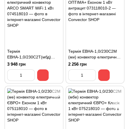
Термія
Термія ЕВНА-1,0/230С2М
ЕВНА-1,0/230С2T(мбд)
(ми) конвектор електричний
електричний конвектор
ОПТІМА+ Економ 1 кВт
3 948 грн
2 256 грн
ARCO SMART WiFi 1 кВт
антрацит