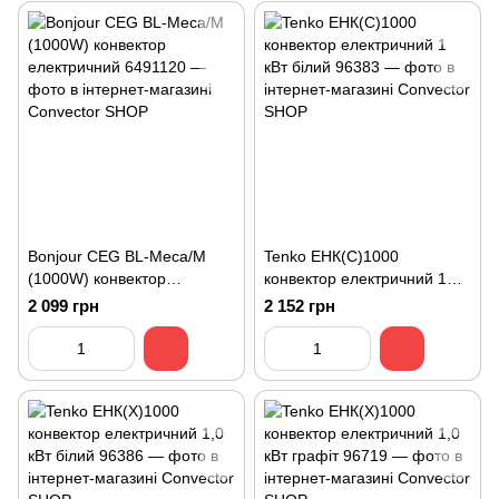
Bonjour CEG BL-Meca/M
Tenko ЕНК(С)1000
(1000W) конвектор
конвектор електричний 1
електричний
кВт білий
2 099 грн
2 152 грн