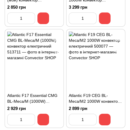
(мби) конвектор
1000W конвектор
електричний ОПТІМА+
електричний
2 850 грн
3 299 грн
Класік 1 кВт антрацит
Atlantic F17 Essential CMG
Atlantic F19 CEG BL-
BL-Meca/M (1000W)
Meca/M2 1000W конвектор
конвектор електричний
електричний
2 929 грн
2 899 грн