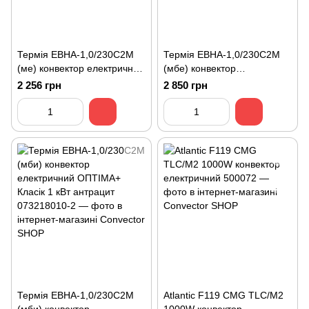
Термія ЕВНА-1,0/230С2М
Термія ЕВНА-1,0/230С2М
(ме) конвектор електричний
(мбе) конвектор
ЄВРО+ Економ 1 кВт
електричний ЄВРО+ Класік
2 256 грн
2 850 грн
1 кВт
Термія ЕВНА-1,0/230С2М
Atlantic F119 CMG TLC/M2