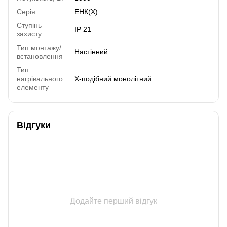
Серія
ЕНК(Х)
Ступінь
IP 21
захисту
Тип монтажу/
Настінний
встановлення
Тип
нагрівального
Х-подібний монолітний
елементу
Відгуки
Додайте перший відгук