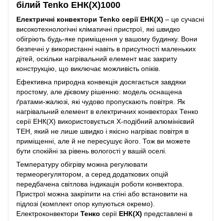
білий Tenko ЕНК(Х)1000
Електричні конвектори Tenko серії ЕНК(Х)
– це сучасні
високотехнологічні кліматичні пристрої, які швидко
обігріють будь-яке приміщення у вашому будинку. Вони
безпечні у використанні навіть в присутності маленьких
дітей, оскільки нагрівальний елемент має закриту
конструкцію, що виключає можливість опіків.
Ефективна природна конвекція досягається завдяки
простому, але дієвому рішенню: модель оснащена
ґратами-жалюзі, які чудово пропускають повітря. Як
нагрівальний елемент в електричних конвекторах Тенко
серії ЕНК(Х) використовується X-подібний алюмінієвий
ТЕН, який не лише швидко і якісно нагріває повітря в
приміщенні, але й не пересушує його. Тож ви можете
бути спокійні за рівень вологості у вашій оселі.
Температуру обігріву можна регулювати
термеорегулятором, а серед додаткових опцій
передбачена світлова індикація роботи конвектора.
Пристрої можна закріпити на стіні або встановити на
підлозі (комплект опор купуються окремо).
Електроконвектори
Тенко
серії
ЕНК(Х)
представлені в