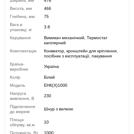
Ширина, мм
476
Висота, мм
466
Глибина, мм
75
Вага в
3.8
упаковці, кг
Керування
Вимикач механічний, Термостат
капілярний
Комплектація
Конвектор, кронштейн для кріплення,
посібник з експлуатації, пакування
Країна-
Україна
виробник
Колір
Білий
Модель
ЕНК(Х)1000
Напруга
230
живлення, В
Підключення
Шнур з вилкою
до мережі
Площа
10
обігріву, кв.м.
Потужність, Вт
1000