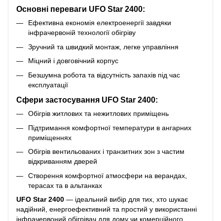
Основні переваги UFO Star 2400:
Ефективна економія електроенергії завдяки
інфрачервоній технології обігріву
Зручний та швидкий монтаж, легке управління
Міцний і довговічний корпус
Безшумна робота та відсутність запахів під час
експлуатації
Сфери застосування UFO Star 2400:
Обігрів житлових та нежитлових приміщень
Підтримання комфортної температури в ангарних
приміщеннях
Обігрів вентильованих і транзитних зон з частим
відкриванням дверей
Створення комфортної атмосфери на верандах,
терасах та в альтанках
UFO Star 2400
— ідеальний вибір для тих, хто шукає
надійний, енергоефективний та простий у використанні
інфрачервоний обігрівач для дому чи комерційного