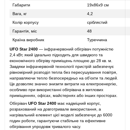
Габарити
19x86x9 см
Вага, кг
4,2
Колір корпусу
сріблястий
Гарантія, міс
48
Країна виробник
Туреччина
UFO Star 2400
— інфрачервоний обігрівач потужністю
2,4 кВт, який ідеально підходить для швидкого та
економічного обігріву приміщень площею до 28 кв. м.
Завдяки інфрачервоній технології пристрій забезпечує
рівномірний розподіл тепла без пересушування повітря,
направляючи тепло безпосередньо на об'єкти та людей.
Це дозволяє значно знизити витрати на електроенергію,
особливо при використанні обігрівача в житлових
приміщеннях, офісах, майстернях або інших просторах.
Обігрівач
UFO Star 2400
має надміцний корпус,
розрахований на довготривале використання, а
нагрівальний елемент цієї моделі забезпечує до 6000
годин роботи, гарантуючи стабільне та ефективне
обігрівання упродовж тривалого часу.