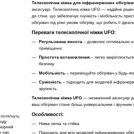
Телескопічна ніжка для інфрачервоних обігріва
аксесуарі. Телескопічна ніжка UFO — надійне рішен
до стіни, що забезпечує гнучкість і мобільність при
обігрівач під різні умови обігріву, що робить її і
Переваги телескопічної ніжки UFO:
Регульована висота
– дозволяє оптимально н
приміщенні.
Простота встановлення
– легко закріплюється 
безпеку.
Мобільність
– переміщуйте обігрівач у будь-яку
Сумісність
– підходить для моделей інфрачерво
зручність.
Телескопічна ніжка UFO
— незамінний аксесуар для
ваш обігрівач стане більш універсальним і зручним 
Особливості:
 потягнуть
ходу
Ніжка легка та стійка
 чорний
 нас.
Підходить для всіх моделей інфрачервоних обіг