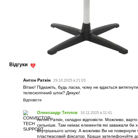
Відгуки
1
Антон Раткін
29.10.2025 в 21:03
Вітаю! Підкажіть, будь ласка, чому не вдається витягнути
телескопічний шток? Дякую!
Відповісти
Олександр Теплов
16.11.2025 в 11:41
Антон Раткін, складно відповісти. Можливо, варто
сильніше. Там немає елементів які заважали би 
внутрішнього штоку. А можливо Ви не повернули
пластмасовий фіксатор. Краще зателефонуйте до