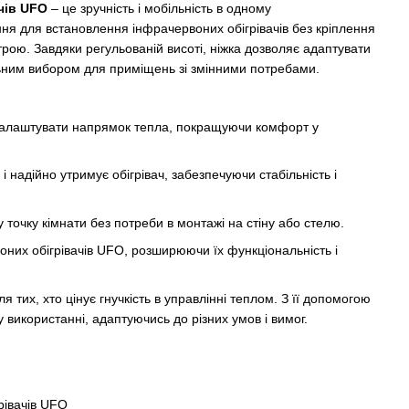
чів UFO
– це зручність і мобільність в одному
ня для встановлення інфрачервоних обігрівачів без кріплення
строю. Завдяки регульованій висоті, ніжка дозволяє адаптувати
деальним вибором для приміщень зі змінними потребами.
алаштувати напрямок тепла, покращуючи комфорт у
і надійно утримує обігрівач, забезпечуючи стабільність і
 точку кімнати без потреби в монтажі на стіну або стелю.
них обігрівачів UFO, розширюючи їх функціональність і
 тих, хто цінує гнучкість в управлінні теплом. З її допомогою
у використанні, адаптуючись до різних умов і вимог.
рівачів UFO