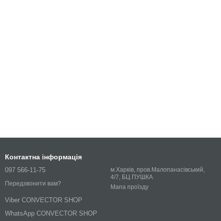
Контактна інформація
097 566-11-75
м.Харків, пров.Малопанасівський,
4/7, БЦ ПУШКА
Передзвонити вам?
Мапа проїзду
Viber CONVECTOR SHOP
WhatsApp CONVECTOR SHOP