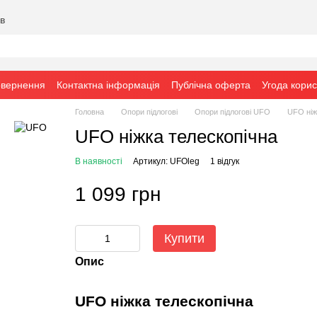
ів
овернення
Контактна інформація
Публічна оферта
Угода кори
Головна
Опори підлогові
Опори підлогові UFO
UFO ніж
UFO ніжка телескопічна
В наявності
Артикул: UFOleg
1 відгук
1 099 грн
Купити
Опис
UFO ніжка телескопічна