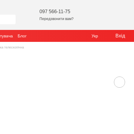
097 566-11-75
Передзвонити вам?
Вхід
стувача
Блог
Укр
ка телескопічна