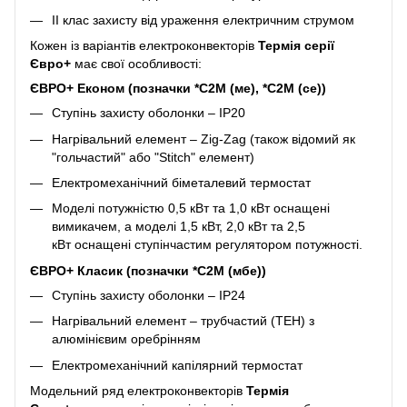
II клас захисту від ураження електричним струмом
Кожен із варіантів електроконвекторів
Термія серії
Євро+
має свої особливості:
ЄВРО+ Економ (позначки *C2М (ме), *С2М (се))
Ступінь захисту оболонки – IP20
Нагрівальний елемент – Zig-Zag (також відомий як
"гольчастий" або "Stitch" елемент)
Електромеханічний біметалевий термостат
Моделі потужністю 0,5 кВт та 1,0 кВт оснащені
вимикачем, а моделі 1,5 кВт, 2,0 кВт та 2,5
кВт оснащені ступінчастим регулятором потужності.
ЄВРО+ Класик (позначки *C2М (мбе))
Ступінь захисту оболонки – ІР24
Нагрівальний елемент – трубчастий (ТЕН) з
алюмінієвим оребрінням
Електромеханічний капілярний термостат
Модельний ряд електроконвекторів
Термія