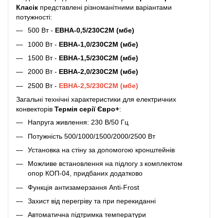
Класік
представлені різноманітними варіантами
потужності:
500 Вт -
ЕВНА-0,5/230С2М (мбе)
1000 Вт -
ЕВНА-1,0/230С2М (мбе)
1500 Вт -
ЕВНА-1,5/230С2М (мбе)
2000 Вт -
ЕВНА-2,0/230С2М (мбе)
2500 Вт -
ЕВНА-2,5/230С2М (мбе)
Загальні технічні характеристики для електричних
конвекторів
Термія серії Євро+
:
Напруга живлення: 230 В/50 Гц
Потужність 500/1000/1500/2000/2500 Вт
Установка на стіну за допомогою кронштейнів
Можливе встановлення на підлогу з комплектом
опор КОП-04, придбаних додатково
Функція антизамерзання Anti-Frost
Захист від перегріву та при перекиданні
Автоматична підтримка температури