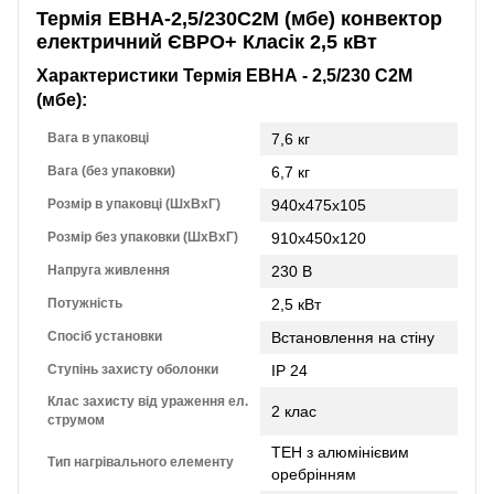
Термія ЕВНА-2,5/230С2М (мбе) конвектор
електричний ЄВРО+ Класік 2,5 кВт
Характеристики Термія ЕВНА - 2,5/230 С2М
(мбе):
Вага в упаковці
7,6 кг
Вага (без упаковки)
6,7 кг
Розмір в упаковці (ШхВхГ)
940х475х105
Розмір без упаковки (ШхВхГ)
910х450х120
Напруга живлення
230 В
Потужність
2,5 кВт
Спосіб установки
Встановлення на стіну
Ступінь захисту оболонки
IP 24
Клас захисту від ураження ел.
2 клас
струмом
ТЕН з алюмінієвим
Тип нагрівального елементу
оребрінням