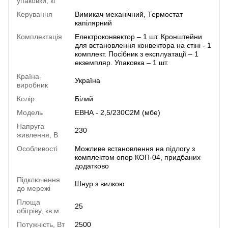
упаковки, кг
Керування
Вимикач механічний, Термостат
капілярний
Комплектація
Електроконвектор – 1 шт. Кронштейни
для встановлення конвектора на стіні - 1
комплект. Посібник з експлуатації – 1
екземпляр. Упаковка – 1 шт.
Країна-
Україна
виробник
Колір
Білий
Модель
ЕВНА - 2,5/230С2М (мбе)
Напруга
230
живлення, В
Особливості
Можливе встановлення на підлогу з
комплектом опор КОП-04, придбаних
додатково
Підключення
Шнур з вилкою
до мережі
Площа
25
обігріву, кв.м.
Потужність, Вт
2500