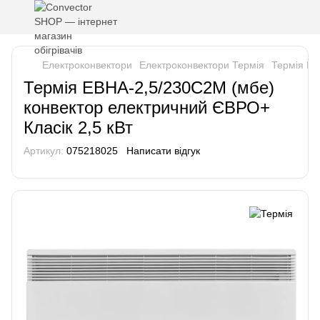
Електроконвектори
Електроконвектори Термія
Термія ЕВ
Термія ЕВНА-2,5/230С2М (мбе)
конвектор електричний ЄВРО+
Класік 2,5 кВт
Артикул:
075218025
Написати відгук