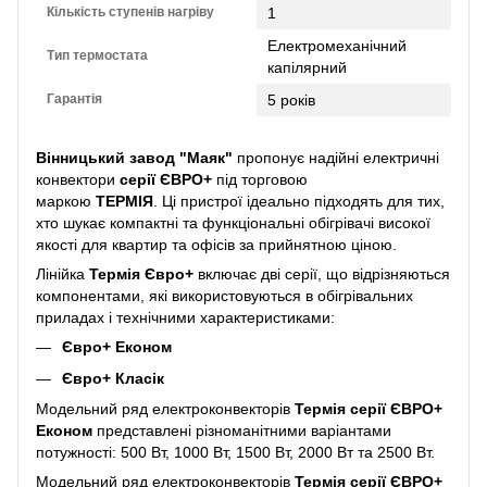
Кількість ступенів нагріву
1
Електромеханічний
Тип термостата
капілярний
Гарантія
5 років
Вінницький завод "Маяк"
пропонує надійні електричні
конвектори
серії ЄВРО+
під торговою
маркою
ТЕРМІЯ
. Ці пристрої ідеально підходять для тих,
хто шукає компактні та функціональні обігрівачі високої
якості для квартир та офісів за прийнятною ціною.
Лінійка
Термія Євро+
включає дві серії, що відрізняються
компонентами, які використовуються в обігрівальних
приладах і технічними характеристиками:
Євро+ Економ
Євро+ Класік
Модельний ряд електроконвекторів
Термія серії ЄВРО+
Економ
представлені різноманітними варіантами
потужності: 500 Вт, 1000 Вт, 1500 Вт, 2000 Вт та 2500 Вт.
Модельний ряд електроконвекторів
Термія серії ЄВРО+