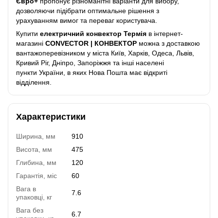
Євро+
пропонує різноманітні варіанти для вибору,
дозволяючи підібрати оптимальне рішення з
урахуванням вимог та переваг користувача.
Купити
електричний конвектор
Термія
в інтернет-
магазині
CONVECTOR | КОНВЕКТОР
можна з доставкою
вантажоперевізником у міста Київ, Харків, Одеса, Львів,
Кривий Ріг, Дніпро, Запоріжжя та інші населені
пункти України, в яких Нова Пошта має відкриті
відділення.
Характеристики
Ширина, мм
910
Висота, мм
475
Глибина, мм
120
Гарантія, міс
60
Вага в
7.6
упаковці, кг
Вага без
6.7