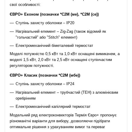
свої особливості:
ЄВРО+ Економ (позначки *C2М (ме), *С2М (се))
Ступінь захисту оболонки – IP20
Нагрівальний елемент – Zig-Zag (також відомий як
"гольчастий" або "Stitch" елемент)
Електромеханічний біметалевий термостат
Моделі потужністю 0,5 кВт та 1,0 кВт оснащені вимикачем, а
моделі 1,5 кВт, 2,0 кВт та 2,5 кВт оснащені ступінчастим
регулятором потужності.
ЄВРО+ Класик (позначки *C2М (мбе))
Ступінь захисту оболонки – ІР24
Нагрівальний елемент – трубчастий (ТЕН) з алюмінієвим
оребрінням
Електромеханічний капілярний термостат
Модельний ряд електроконвекторів Термія Євро+ пропонує
різноманітні варіанти для вибору, дозволяючи підібрати
оптимальне рішення з урахуванням вимог та переваг