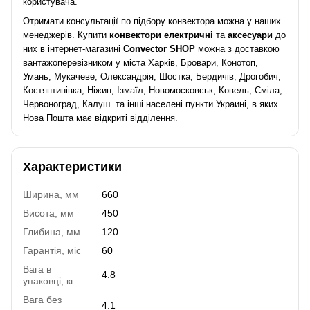
користувача.
Отримати консультації по підбору конвектора можна у наших
менеджерів. Купити
конвектори електричні
та
аксесуари
до
них в інтернет-магазині
Convector SHOP
можна з доставкою
вантажоперевізником у міста Харків, Бровари, Конотоп,
Умань, Мукачеве, Олександрія, Шостка, Бердичів, Дрогобич,
Костянтинівка, Ніжин, Ізмаїл, Новомосковськ, Ковель, Сміла,
Червоноград, Калуш та інші населені пункти Украині, в яких
Нова Пошта має відкриті відділення.
Характеристики
Ширина, мм
660
Висота, мм
450
Глибина, мм
120
Гарантія, міс
60
Вага в
4.8
упаковці, кг
Вага без
4.1