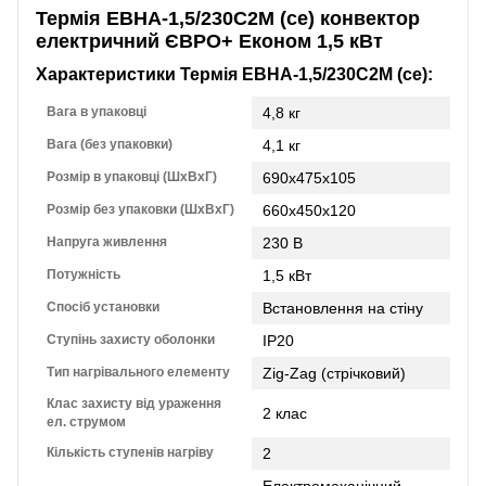
Термія ЕВНА-1,5/230С2М (се) конвектор
електричний ЄВРО+ Економ 1,5 кВт
Характеристики Термія ЕВНА-1,5/230С2М (се):
Вага в упаковці
4,8 кг
Вага (без упаковки)
4,1 кг
Розмір в упаковці (ШхВхГ)
690х475х105
Розмір без упаковки (ШхВхГ)
660х450х120
Напруга живлення
230 В
Потужність
1,5 кВт
Спосіб установки
Встановлення на стіну
Ступінь захисту оболонки
IP20
Тип нагрівального елементу
Zig-Zag (стрічковий)
Клас захисту від ураження
2 клас
ел. струмом
Кількість ступенів нагріву
2