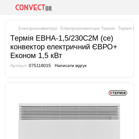
Електроконвектори
Електроконвектори Термія
Термія ЕВ
Термія ЕВНА-1,5/230С2М (се)
конвектор електричний ЄВРО+
Економ 1,5 кВт
Артикул:
075118015
Написати відгук