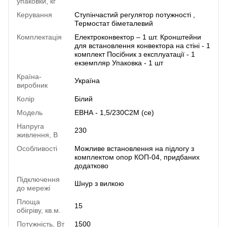
упаковки, кг
Керування
Ступінчастий регулятор потужності ,
Термостат біметалевий
Комплектація
Електроконвектор – 1 шт. Кронштейни
для встановлення конвектора на стіні - 1
комплект Посібник з експлуатації - 1
екземпляр Упаковка - 1 шт
Країна-
Україна
виробник
Колір
Білий
Модель
ЕВНА - 1,5/230С2М (се)
Напруга
230
живлення, В
Особливості
Можливе встановлення на підлогу з
комплектом опор КОП-04, придбаних
додатково
Підключення
Шнур з вилкою
до мережі
Площа
15
обігріву, кв.м.
Потужність, Вт
1500