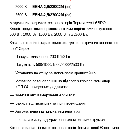
2000 Вт -
ЕВНА-2,0/230С2М (се)
2500 Вт -
ЕВНА-2,5/230С2М (се)
Модельний ряд електроконвекторів Термія серії ЄВРО+
Класік представлені різноманітними варіантами потужності:
500 Вт, 1000 Вт, 1500 Вт, 2000 Вт та 2500 Вт.
Загальні технічні характеристики для електричних конвекторів
серії Євро+:
Напруга живлення: 230 В/50 Гц
Потужність 500/1000/1500/2000/2500 Вт
Установка на стіну за допомогою кронштейнів
Можливе встановлення на підлогу з комплектом опор
КОП-04, придбаних додатково
Функція антизамерзання Anti-Frost
Захист від перегріву та при перекиданні
Автоматична підтримка температури
II клас захисту від ураження електричним струмом
Кожен із варіантів електроконвекторів Термія серії Євро+ має