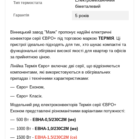
Електромеханічний
Тип термостата
біметалевий
Гарантія
5 років
Вінницький завод "Маяк" пропонує надійні електричні
конвектори серії ЄВРО+ під торговою маркою
ТЕРМІЯ
. Ці
пристрої ідеально підходять для тих, хто шукає компактні та
функціональні обігрівачі високої якості для квартир та офісів
за прийнятною ціною.
Лінійка Термія Євро+ включає дві серії, що відрізняються
компонентами, які використовуються в обігрівальних
приладах і технічними характеристиками:
Євро+ Економ,
Євро+ Класік.
Модельний ряд електроконвекторів Термія серії ЄВРО+
Економ представлені різноманітними варіантами потужності:
500 Вт -
ЕВНА-0,5/230С2М (ме)
1000 Вт -
ЕВНА-1,0/230С2М (ме)
1500 Вт -
ЕВНА-1,5/230С2М (се)