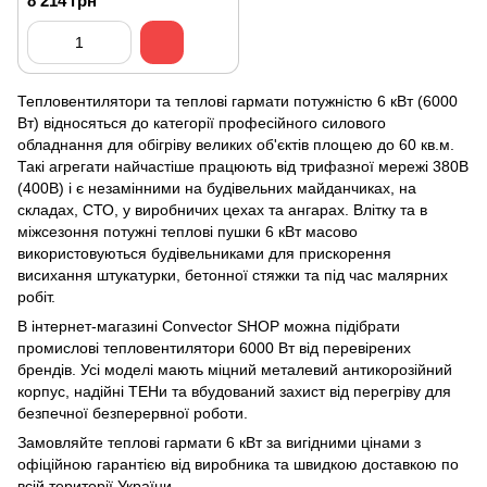
8 214 грн
ф. 400 В)
Тепловентилятори та теплові гармати потужністю 6 кВт (6000
Вт) відносяться до категорії професійного силового
обладнання для обігріву великих об'єктів площею до 60 кв.м.
Такі агрегати найчастіше працюють від трифазної мережі 380В
(400В) і є незамінними на будівельних майданчиках, на
складах, СТО, у виробничих цехах та ангарах. Влітку та в
міжсезоння потужні теплові пушки 6 кВт масово
використовуються будівельниками для прискорення
висихання штукатурки, бетонної стяжки та під час малярних
робіт.
В інтернет-магазині Convector SHOP можна підібрати
промислові тепловентилятори 6000 Вт від перевірених
брендів. Усі моделі мають міцний металевий антикорозійний
корпус, надійні ТЕНи та вбудований захист від перегріву для
безпечної безперервної роботи.
Замовляйте теплові гармати 6 кВт за вигідними цінами з
офіційною гарантією від виробника та швидкою доставкою по
всій території України.