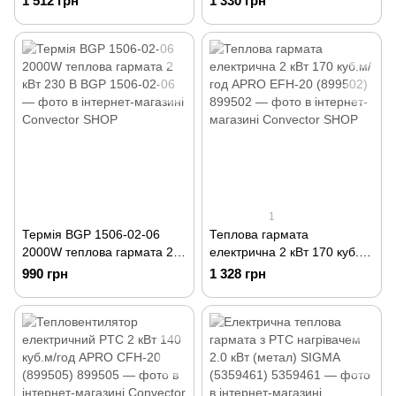
1 512 грн
1 330 грн
1
Термія BGP 1506-02-06
Теплова гармата
2000W теплова гармата 2
електрична 2 кВт 170 куб.м/
кВт 230 В
год APRO EFH-20 (899502)
990 грн
1 328 грн