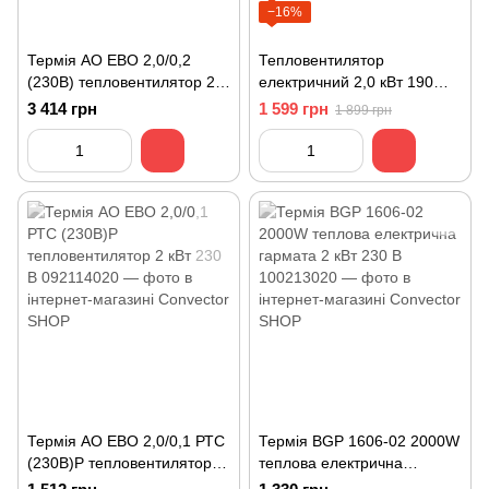
−16%
Термія АО ЕВО 2,0/0,2
Тепловентилятор
(230В) тепловентилятор 2
електричний 2,0 кВт 190
кВт 230 В
куб.м/г 230 В HECHT 3544
3 414 грн
1 599 грн
1 899 грн
Термія АО ЕВО 2,0/0,1 РТС
Термія BGP 1606-02 2000W
(230В)Р тепловентилятор 2
теплова електрична
кВт 230 В
гармата 2 кВт 230 В