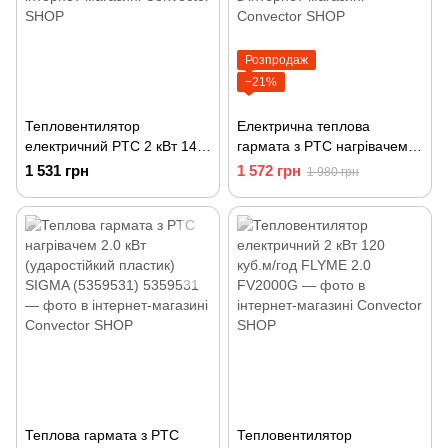
Розпродаж
−21%
Тепловентилятор
Електрична теплова
електричний PTC 2 кВт 140
гармата з PTC нагрівачем
куб.м/год APRO СFH-20
2.0 кВт (метал) SIGMA
1 531 грн
1 572 грн
1 980 грн
(899505)
(5359461)
Теплова гармата з PTC
Тепловентилятор