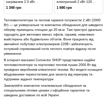
нагрівачем 2.0 кВт
електричний 2 кВт 120
(ударостійкий пластик)
куб.м/год FLYME 2.0
1 349 грн
1 690 грн
SIGMA (5359531)
Тепловентилятори та теплові гармати потужністю 2 кВт (2000
Вт) — це універсальне та компактне обладнання для швидкого
обігріву приміщень площею до 20 кв.м. Такі пристрої ідеально
підходять для житлових кімнат, офісів, гаражів, невеликих
майстерень або будівельних об'єктів. Вони працюють від
звичайної побутової електромережі 220В і забезпечують
потужний спрямований потік теплого повітря відразу після
увімкнення.
В інтернет-магазині Convector SHOP представлені надійні
тепловентилятори та портативні теплові пушки 2000 Вт від
провідних виробників кліматичної техніки. Всі моделі оснащені
вбудованими термостатами для захисту від перегріву та
підтримки заданої температури.
Замовляйте компактне опалювальне обладнання за
спеціальними літніми цінами з офіційною гарантією та
швидкою доставкою по всій Україні.