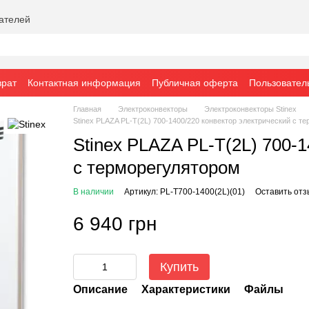
вателей
врат
Контактная информация
Публичная оферта
Пользовател
Главная
Электроконвекторы
Электроконвекторы Stinex
Stinex PLAZA PL-T(2L) 700-1400/220 конвектор электрический c т
Stinex PLAZA PL-T(2L) 700-
c терморегулятором
В наличии
Артикул: PL-T700-1400(2L)(01)
Оставить отз
6 940 грн
Купить
Описание
Характеристики
Файлы