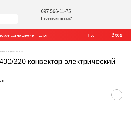
097 566-11-75
Перезвонить вам?
Вход
ьское соглашение
Блог
Рус
ерморегулятором
1400/220 конвектор электрический
ыв