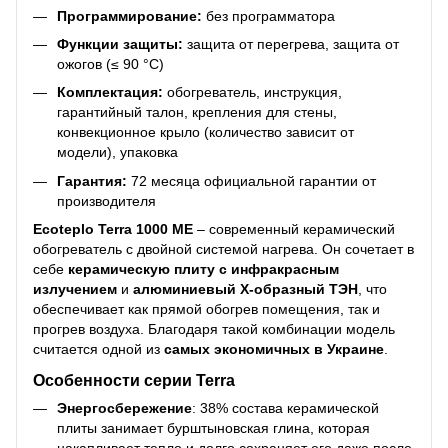
Программирование:
без программатора
Функции защиты:
защита от перегрева, защита от
ожогов (≤ 90 °С)
Комплектация:
обогреватель, инструкция,
гарантийный талон, крепления для стены,
конвекционное крыло (количество зависит от
модели), упаковка
Гарантия:
72 месяца официальной гарантии от
производителя
Ecoteplo Terra 1000 ME
– современный керамический
обогреватель с двойной системой нагрева. Он сочетает в
себе
керамическую плиту с инфракрасным
излучением
и
алюминиевый Х-образный ТЭН
, что
обеспечивает как прямой обогрев помещения, так и
прогрев воздуха. Благодаря такой комбинации модель
считается одной из
самых экономичных в Украине
.
Особенности серии Terra
Энергосбережение
: 38% состава керамической
плиты занимает бурштыновская глина, которая
накапливает тепло и долго сохраняет его даже после