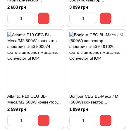
(мби) конвектор
500W конвектор
электрический ОПТИМА+
электрический
2 688 грн
3 099 грн
Классик 0,5 кВт антрацит
Atlantic F19 CEG BL-
Bonjour CEG BL-Meca / M
Meca/M2 500W конвектор
(500W) конвектор
электрический
электрический
2 599 грн
1 899 грн