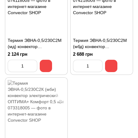
Термия ЭВНА-0,5/230С2М
Термия ЭВНА-0,5/230С2М
(мд) конвектор
(мбд) конвектор
электрический ARCO
электрический ARCO
2 124 грн
2 688 грн
Эконом 0,5 кВт
Классик 0,5 кВт