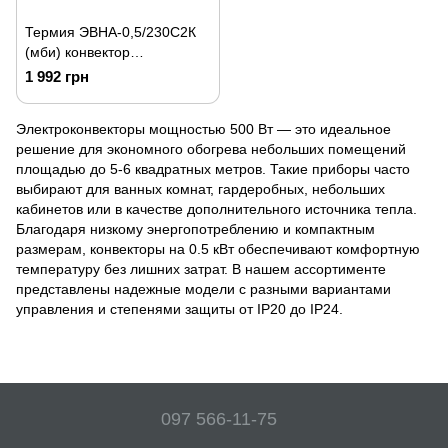
Термия ЭВНА-0,5/230С2К
(мби) конвектор
электрический ОПТИМА+
1 992 грн
Комфорт 0,5 кВт
Электроконвекторы мощностью 500 Вт — это идеальное
решение для экономного обогрева небольших помещений
площадью до 5-6 квадратных метров. Такие приборы часто
выбирают для ванных комнат, гардеробных, небольших
кабинетов или в качестве дополнительного источника тепла.
Благодаря низкому энергопотреблению и компактным
размерам, конвекторы на 0.5 кВт обеспечивают комфортную
температуру без лишних затрат. В нашем ассортименте
представлены надежные модели с разными вариантами
управления и степенями защиты от IP20 до IP24.
097 566-11-75