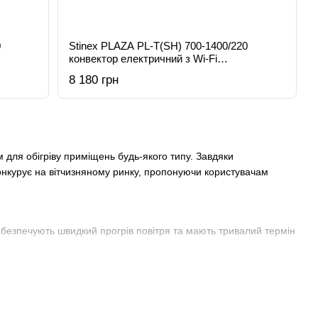
0
Stinex PLAZA PL-T(SH) 700-1400/220
конвектор електричний з Wi-Fi
терморегулятором
8 180 грн
 для обігріву приміщень будь-якого типу. Завдяки
онкурує на вітчизняному ринку, пропонуючи користувачам
езпечують швидкий прогрів повітря та мають тривалий термін
егулюванням або з точними електронними термостатами для
жежобезпечний корпус та сучасний лаконічний дизайн, який