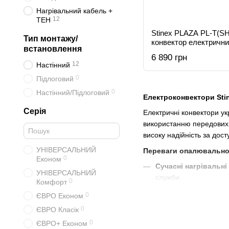
Нагрівальний кабель +
12
ТЕН
Stinex PLAZA PL-T(SH
Тип монтажу/
конвектор електричний
встановлення
терморегулятором
6 890 грн
12
Настінний
0
Підлоговий
0
Настінний/Підлоговий
Електроконвектори Stine
Серія
Електричні конвектори ук
використанню передових т
високу надійність за дос
УНІВЕРСАЛЬНИЙ
Переваги опалювальної 
0
Економ
Сучасні нагрівальні
УНІВЕРСАЛЬНИЙ
служби.
0
Комфорт
Надійне керування:
0
ЄВРО Економ
максимального контро
0
ЄВРО Класік
Безпека та довговіч
0
ЄВРО+ Економ