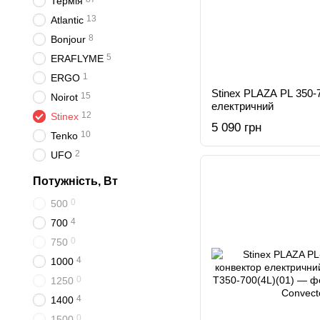
Термія
13
Atlantic
8
Bonjour
5
ERAFLYME
1
ERGO
Stinex PLAZA PL 350-
15
Noirot
електричний
12
Stinex
5 090 грн
10
Tenko
2
UFO
Потужність, Вт
0
500
4
700
0
750
4
1000
0
1250
4
1400
0
1500