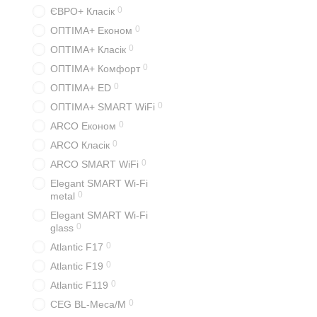
пасуватиме до будь-як
0
ЄВРО+ Класік
В інтернет-магазині Conv
0
ОПТІМА+ Економ
оригінальну техніку з оф
0
ОПТІМА+ Класік
0
ОПТІМА+ Комфорт
0
ОПТІМА+ ED
0
ОПТІМА+ SMART WiFi
0
ARCO Економ
0
ARCO Класік
0
ARCO SMART WiFi
Elegant SMART Wi-Fi
0
metal
Elegant SMART Wi-Fi
0
glass
0
Atlantic F17
0
Atlantic F19
0
Atlantic F119
0
CEG BL-Meca/M