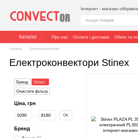
Перейти до основного контенту
Інтернет - магазин обігрівач
Каталог
Про нас
Оплата і доставка
Обмін та п
Головна
Електроконвектори
Електроконвектори Stinex
Бренд:
Stinex
Очистити фільтр
Ціна, грн
Від Ціна, грн
До Ціна, грн
ОК
Бренд
87