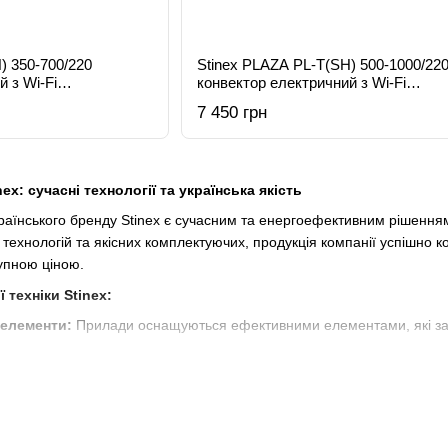
) 350-700/220
Stinex PLAZA PL-T(SH) 500-1000/22
 з Wi-Fi
конвектор електричний з Wi-Fi
терморегулятором
7 450 грн
x: сучасні технології та українська якість
раїнського бренду Stinex є сучасним та енергоефективним рішенням
ехнологій та якісних комплектуючих, продукція компанії успішно к
тупною ціною.
техніки Stinex:
 елементи:
Прилади оснащуються ефективними елементами, які заб
Моделі доступні в різних модифікаціях — з простим механічним р
лю мікроклімату та економії електрики.
ність:
Обігрівачі мають вбудований захист від перегріву, міцний по