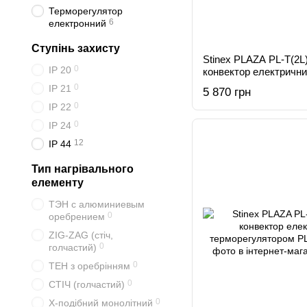
Терморегулятор
6
електронний
Ступінь захисту
Stinex PLAZA PL-T(2L
0
IP 20
конвектор електрични
0
IP 21
5 870 грн
0
IP 22
0
IP 24
12
IP 44
Тип нагрівального
елементу
ТЭН с алюминиевым
0
оребрением
ZIG-ZAG (стіч,
0
голчастий)
0
ТЕН з оребрінням
0
СТІЧ (голчастий)
0
Х-подібний монолітний