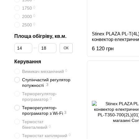
0
1750
0
2000
0
2500
Stinex PLAZA PL-T(4L
Площа обігріву, кв.м.
конвектор електрични
Від Площа обігріву, кв.м.
До Площа обігріву, кв.м.
6 120 грн
ОК
Керування
0
Вимикач механічний
Ступінчастий регулятор
3
потужності
Терморегулятор-
0
програматор
Терморегулятор-
3
програматор з Wi-Fi
Термостат
0
біметалевий
0
Термостат капілярний