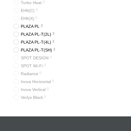
0
Turbo Heat
0
ЕНК(С)
0
ЕНК(Х)
3
PLAZA PL
3
PLAZA PL-T(2L)
3
PLAZA PL-T(4L)
3
PLAZA PL-T(SH)
0
SPOT DESIGN
0
SPOT Wi-Fi
0
Radiance
0
Inova Horizontal
0
Inova Vertical
0
Verlys Black