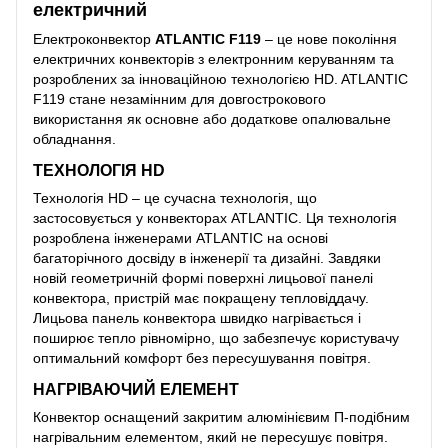
електричний
Електроконвектор
ATLANTIC F119
– це нове покоління
електричних конвекторів з електронним керуванням та
розроблених за інноваційною технологією HD. ATLANTIC
F119 стане незамінним для довгострокового
використання як основне або додаткове опалювальне
обладнання.
ТЕХНОЛОГІЯ HD
Технологія HD – це сучасна технологія, що
застосовується у конвекторах ATLANTIC. Ця технологія
розроблена інженерами ATLANTIC на основі
багаторічного досвіду в інженерії та дизайні. Завдяки
новій геометричній формі поверхні лицьової панелі
конвектора, пристрій має покращену тепловіддачу.
Лицьова панель конвектора швидко нагрівається і
поширює тепло рівномірно, що забезпечує користувачу
оптимальний комфорт без пересушування повітря.
НАГРІВАЮЧИЙ ЕЛЕМЕНТ
Конвектор оснащений закритим алюмінієвим П-подібним
нагрівальним елементом, який не пересушує повітря.