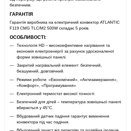
безпечним.
ГАРАНТІЯ
Гарантія виробника на електричний конвектор ATLANTIC
F119 CMG TLC/M2 500W складає 5 років.
ОСОБЛИВОСТІ:
Технологія HD – високоефективне нагрівання та
економія електроенергії за рахунок удосконаленої
форми зовнішньої панелі.
Закритий нагрівальний елемент: безпечний,
безшумний, довговічний.
Режими роботи: «Економічний», «Антизамерзання»,
«Комфорт», «Програмування».
Електронний термостат високої точності.
Безпечний для дітей – температура зовнішньої панелі
вбирається у 45°С.
Вбудований датчик падіння гарантує вимкнення
конвектора під час падіння.
Вбудований захист від перегріву та подвійна ізоляція