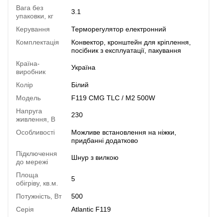
Вага без
3.1
упаковки, кг
Керування
Терморегулятор електронний
Комплектація
Конвектор, кронштейн для кріплення,
посібник з експлуатації, пакування
Країна-
Україна
виробник
Колір
Білий
Модель
F119 CMG TLC / M2 500W
Напруга
230
живлення, В
Особливості
Можливе встановлення на ніжки,
придбанні додатково
Підключення
Шнур з вилкою
до мережі
Площа
5
обігріву, кв.м.
Потужність, Вт
500
Серія
Atlantic F119