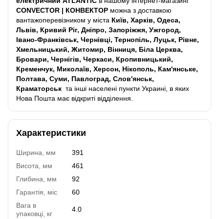
електричний
ATLANTIC
в нашому інтернет-магазині
CONVECTOR | КОНВЕКТОР
можна з доставкою
вантажоперевізником у міста
Київ, Харків, Одеса,
Львів, Кривий Ріг, Дніпро, Запоріжжя, Ужгород,
Івано-Франківськ, Чернівці, Тернопіль, Луцьк, Рівне,
Хмельницький, Житомир, Вінниця, Біла Церква,
Бровари, Чернігів, Черкаси, Кропивницький,
Кременчук, Миколаїв, Херсон, Нікополь, Кам'янське,
Полтава, Суми, Павлоград, Слов'янськ,
Краматорськ
та інші населені пункти Украині, в яких
Нова Пошта має відкриті відділення.
Характеристики
Ширина, мм
391
Висота, мм
461
Глибина, мм
92
Гарантія, міс
60
Вага в
4.0
упаковці, кг