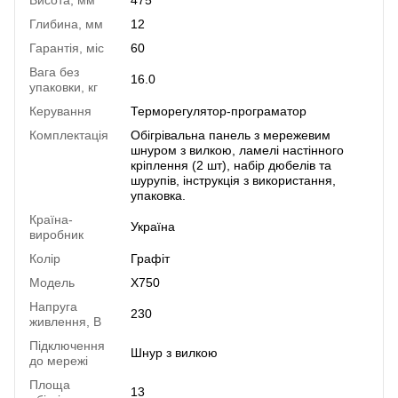
Глибина, мм
12
Гарантія, міс
60
Вага без
16.0
упаковки, кг
Керування
Терморегулятор-програматор
Комплектація
Обігрівальна панель з мережевим
шнуром з вилкою, ламелі настінного
кріплення (2 шт), набір дюбелів та
шурупів, інструкція з використання,
упаковка.
Країна-
Україна
виробник
Колір
Графіт
Модель
X750
Напруга
230
живлення, В
Підключення
Шнур з вилкою
до мережі
Площа
13