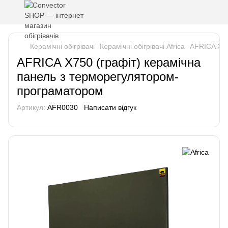
Керамічні обігрівачі
Керамічні обігрівачі Africa
AFRICA X75
AFRICA X750 (графіт) керамічна
панель з терморегулятором-
програматором
Артикул:
AFR0030
Написати відгук