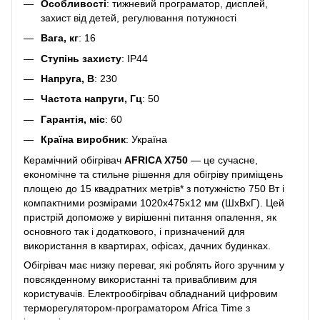
Особливості
: тижневий програматор, дисплей,
захист від детей, регулювання потужності
Вага, кг
: 16
Ступінь захисту
: IP44
Напруга, В
: 230
Частота напруги, Гц
: 50
Гарантія, міс
: 60
Країна виробник
: Україна
Керамічний обігрівач
AFRICA X750
— це сучасне,
економічне та стильне рішення для обігріву приміщень
площею до 15 квадратних метрів* з потужністю 750 Вт і
компактними розмірами 1020х475х12 мм (ШxВxГ). Цей
пристрій допоможе у вирішенні питання опалення, як
основного так і додаткового, і призначений для
використання в квартирах, офісах, дачних будинках.
Обігрівач має низку переваг, які роблять його зручним у
повсякденному використанні та привабливим для
користувачів. Електрообігрівач обладнаний цифровим
терморегулятором-програматором Africa Time з