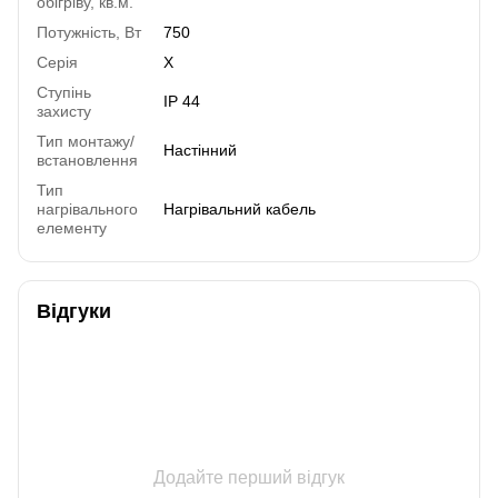
обігріву, кв.м.
Потужність, Вт
750
Серія
X
Ступінь
IP 44
захисту
Тип монтажу/
Настінний
встановлення
Тип
нагрівального
Нагрівальний кабель
елементу
Відгуки
Додайте перший відгук