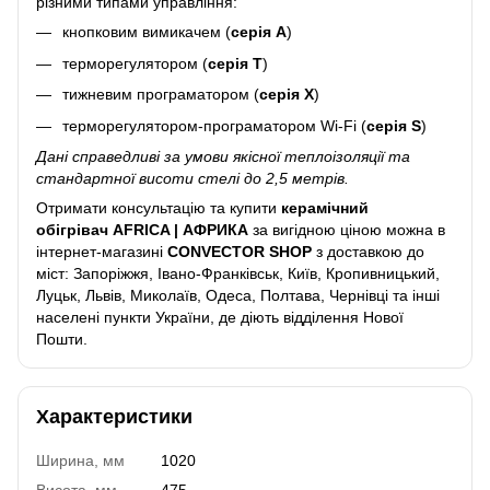
різними типами управління:
кнопковим вимикачем (
серія А
)
терморегулятором (
серія Т
)
тижневим програматором (
серія Х
)
терморегулятором-програматором Wi-Fi (
серія S
)
Дані справедливі за умови якісної теплоізоляції та
стандартної висоти стелі до 2,5 метрів.
Отримати консультацію та купити
керамічний
обігрівач
AFRICA | АФРИКА
за вигідною ціною можна в
інтернет-магазині
CONVECTOR SHOP
з доставкою до
міст: Запоріжжя, Івано-Франківськ, Київ, Кропивницький,
Луцьк, Львів, Миколаїв, Одеса, Полтава, Чернівці та інші
населені пункти України, де діють відділення Нової
Пошти.
Характеристики
Ширина, мм
1020
Висота, мм
475