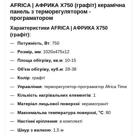
АFRICA | АФРИКА X750 (графіт) керамічна
панель з терморегулятором -
програматором
Характеристики АFRICA | АФРИКА X750
(графіт):
Потужність, Вт
: 750
Розмір, мм
: 1020х475х12
Площа обігріву, кв.м
: 10-15
Об'єм обігріву, куб.м
: 28-38
Колір
: графіт
Управління
: терморегулятор-програматор Africa Time
Кількість нагрівальних елементів
: 1
Матеріал лицьової поверхні
: керамограніт
Максимальна температура поверхні, °C
: 80
Настінні кріплення
: в комплекті
Шнур з вилкою
: 1,5 м