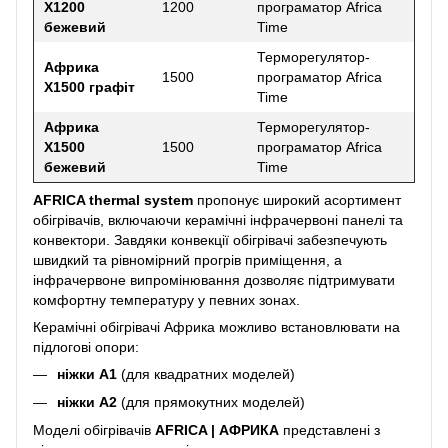
Х1200
1200
програматор Africa
бежевий
Time
Терморегулятор-
Африка
1500
програматор Africa
Х1500 графіт
Time
Африка
Терморегулятор-
Х1500
1500
програматор Africa
бежевий
Time
AFRICA thermal system
пропонує широкий асортимент
обігрівачів, включаючи керамічні інфрачервоні панелі та
конвектори. Завдяки конвекції обігрівачі забезпечують
швидкий та рівномірний прогрів приміщення, а
інфрачервоне випромінювання дозволяє підтримувати
комфортну температуру у певних зонах.
Керамічні обігрівачі Африка можливо встановлювати на
підлогові опори:
ніжки A1
(для квадратних моделей)
ніжки A2
(для прямокутних моделей)
Моделі обігрівачів
AFRICA | АФРИКА
представлені з