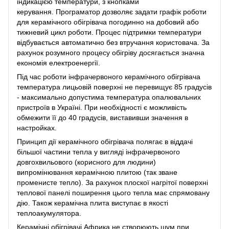
індикацією температури, з кнопками
керування. Програматор дозволяє задати графік роботи
для керамічного обігрівача погодинно на добовий або
тижневий цикл роботи. Процес підтримки температури
відбувається автоматично без втручання користовача. За
рахунок розумного процесу обігріву досягається значна
економія електроенергії.
Під час роботи інфрачервоного керамічного обігрівача
температура лицьовій поверхні не перевищує 85 градусів
- максимально допустима температура опалювальних
пристроїв в Україні. При необхідності є можливість
обмежити її до 40 градусів, виставивши значення в
настройках.
Принцип дії керамічного обігрівача полягає в віддачі
більшої частини тепла у вигляді інфрачервоного
довгохвильового (корисного для людини)
випромінювання керамічною плитою (так зване
променисте тепло). За рахунок плоскої нагрітої поверхні
теплової панелі поширення цього тепла має спрямовану
дію. Також керамічна плита виступає в якості
теплоакумулятора.
Керамічні обігрівачі Африка не створюють шум при